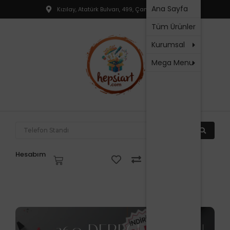
Hakkım
Ana Sayfa
Kızılay, Atatürk Bulvarı, 499, Çankaya, Ankara
T
SSS
Tüm Ürünler
R
İletişim
P
Kurumsal
Mega Menu
N
P
F
P
T
Hesabım
V