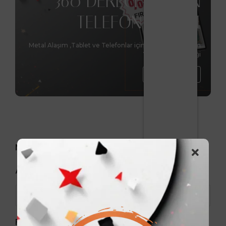
360 DERECE DÖNEN
TELEFON STANDI
Metal Alaşım ,Tablet ve Telefonlar için benzersiz tasarım
Yükseltme Özelliği
Hemen Al
Markalar
Arama
Fiyat aralığı