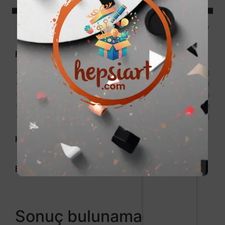
Price:
0₺
—
999₺
Filter
Puan
★
★
★
★
★
0
★
★
★
★
★
0
★
★
★
★
★
0
★
★
★
★
★
0
★
★
★
★
★
0
Kategori
Etiket
Sonuç bulunamadı