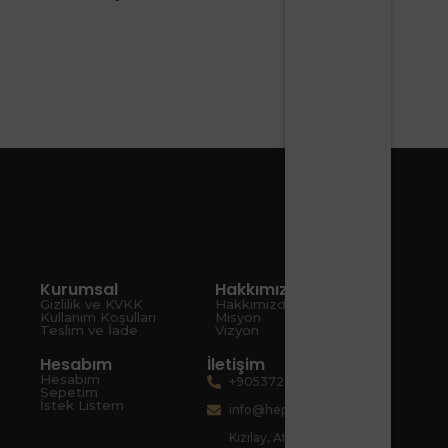
Kurumsal
Hakkımızda
Gizlilik ve KVKK
Hakkımızda
Kullanım Koşulları
Misyon
Teslim ve İade
Vizyon
Hesabım
İletişim
Hesabım
+905372080067
Sepetim
İstek Listem
info@hepsiart.com
Kızılay, Atatürk