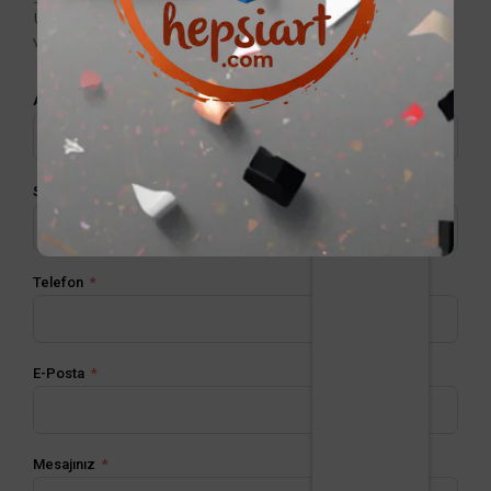
Ürünler, satın alma ve diğer konular için bize form
veya aşağıdaki bilgilerden ulaşabilirsiniz
Ad
Soyad
Telefon
E-Posta
Mesajınız