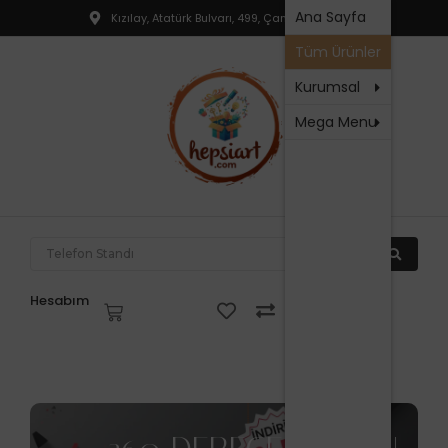
Hakkım
Ana Sayfa
Kızılay, Atatürk Bulvarı, 499, Çankaya, Ankara
T
SSS
Tüm Ürünler
R
İletişim
P
Kurumsal
Mega Menu
N
P
F
P
T
Hesabım
V