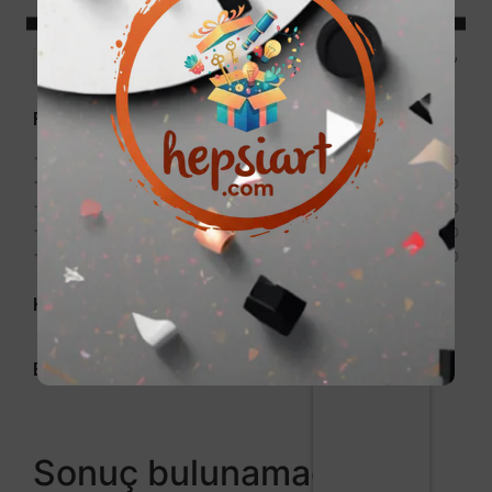
Price:
0₺
—
999₺
Filter
Puan
★
★
★
★
★
0
★
★
★
★
★
0
★
★
★
★
★
0
★
★
★
★
★
0
★
★
★
★
★
0
Kategori
Etiket
Sonuç bulunamadı