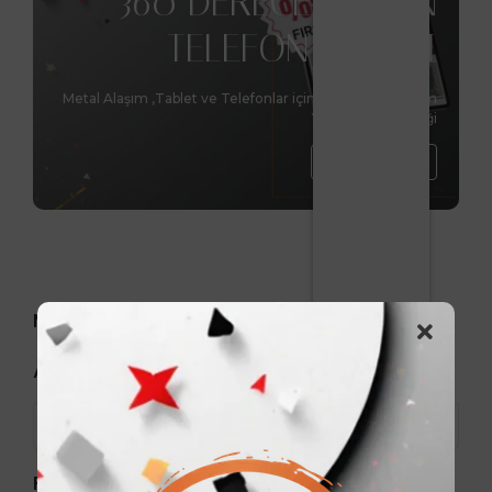
360 DERECE DÖNEN
TELEFON STANDI
Metal Alaşım ,Tablet ve Telefonlar için benzersiz tasarım
Yükseltme Özelliği
Hemen Al
Markalar
Arama
Fiyat aralığı