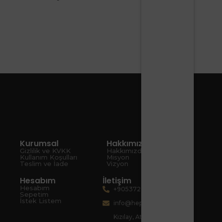
Kurumsal
Hakkımızda
Gizlilik ve KVKK
Hakkımızda
Kullanım Koşulları
Misyon
Teslim ve İade
Vizyon
Hesabım
İletişim
Hesabım
+905372080067
Sepetim
İstek Listem
info@hepsiart.com
Kızılay, Atatürk