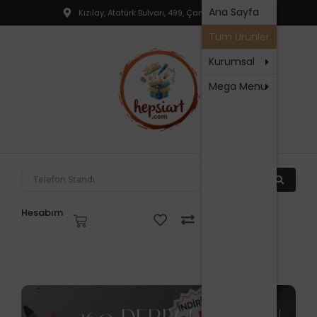
Hakkım
Ana Sayfa
Kızılay, Atatürk Bulvarı, 499, Çankaya, Ankara
T
SSS
Tüm Ürünler
R
İletişim
P
Kurumsal
Mega Menu
N
P
F
P
T
Hesabım
V