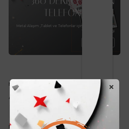
360 DERECE DÖNEN
TELEFON STANDI
Metal Alaşım ,Tablet ve Telefonlar için benzersiz tasarım
Yükseltme Özelliği
Hemen Al
Markalar
Arama
Fiyat aralığı