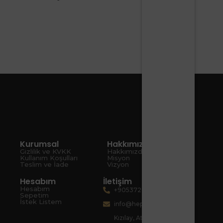
Kurumsal
Hakkımızda
Gizlilik ve KVKK
Hakkımızda
Kullanım Koşulları
Misyon
Teslim ve İade
Vizyon
Hesabım
İletişim
Hesabım
+905372080067
Sepetim
İstek Listem
info@hepsiart.com
Kızılay, Atatürk