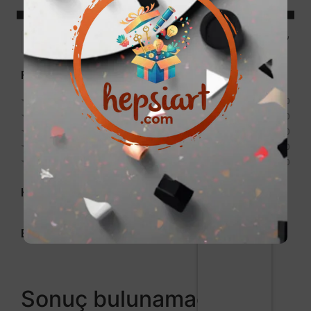
Price:
0₺
—
999₺
Filter
Puan
★
★
★
★
★
0
★
★
★
★
★
0
★
★
★
★
★
0
★
★
★
★
★
0
★
★
★
★
★
0
Kategori
Etiket
Sonuç bulunamadı