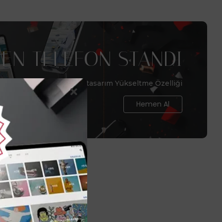
EN TELEFON STANDI
Telefonlar için benzersiz tasarım Yükseltme Özelliği
Hemen Al