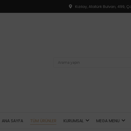
Kızılay, Atatürk Bulvarı, 499,
ANA SAYFA
TÜM ÜRÜNLER
KURUMSAL
MEGA MENU