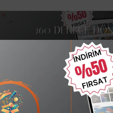
360 DERECE DÖN
Metal Alaşım ,Tablet ve 
ç bulunamadı