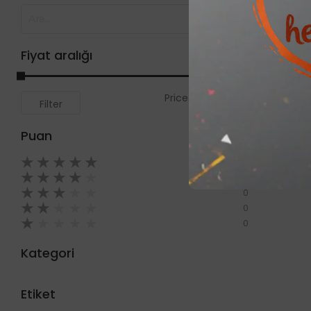
Fiyat aralığı
Price:
0₺
—
999₺
Filter
Puan
★
★
★
★
★
0
★
★
★
★
★
0
★
★
★
★
★
0
★
★
★
★
★
0
★
★
★
★
★
0
Kategori
Etiket