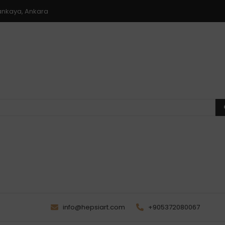
 Çankaya, Ankara
info@hepsiart.com
+905372080067