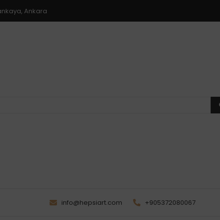
 Çankaya, Ankara
info@hepsiart.com
+905372080067