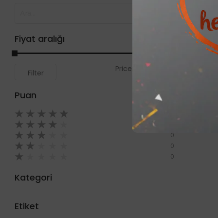
Fiyat aralığı
Price:
0₺
—
999₺
Filter
Puan
★
★
★
★
★
0
★
★
★
★
★
0
★
★
★
★
★
0
★
★
★
★
★
0
★
★
★
★
★
0
Kategori
Etiket