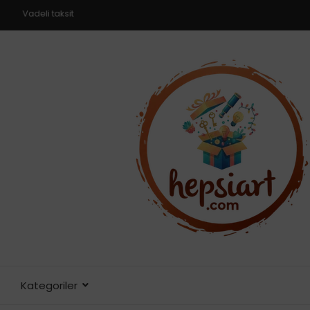
V
a
d
e
l
i
t
a
k
s
i
t
Kategoriler