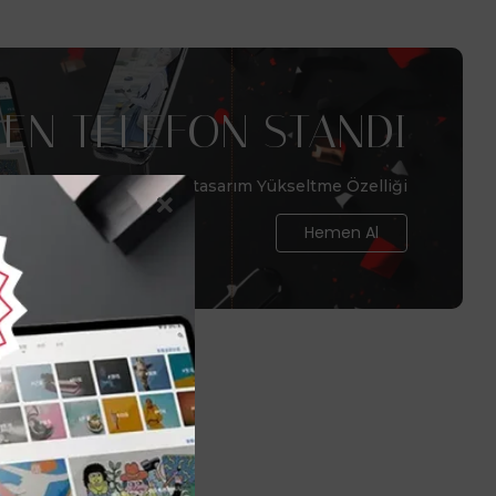
EN TELEFON STANDI
Telefonlar için benzersiz tasarım Yükseltme Özelliği
Hemen Al