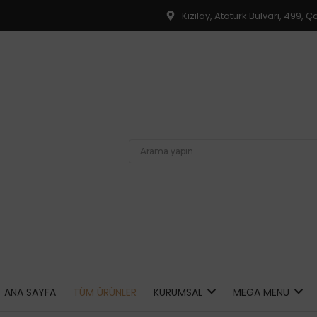
Kızılay, Atatürk Bulvarı, 499,
ANA SAYFA
TÜM ÜRÜNLER
KURUMSAL
MEGA MENU