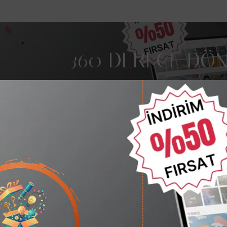
360 DERECE DÖN
Metal Alaşım ,Tablet ve 
ç bulunamadı