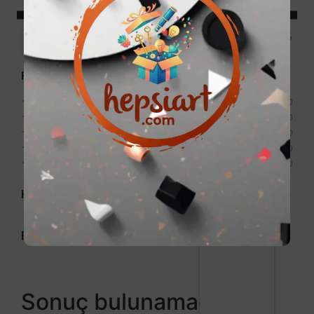
Price:
0₺
—
999₺
Filter
Puan
★
★
★
★
★
0
★
★
★
★
★
0
★
★
★
★
★
0
★
★
★
★
★
0
★
★
★
★
★
0
Kategori
Etiket
Sonuç bulunamadı