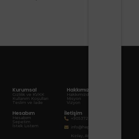
Kurumsal
Hakkımızda
Gizlilik ve KVKK
Hakkımızda
Kullanım Koşulları
Misyon
Teslim ve İade
Vizyon
Hesabım
İletişim
Hesabım
+905372080067
Sepetim
İstek Listem
info@hepsiart.com
Kızılay, Atatürk