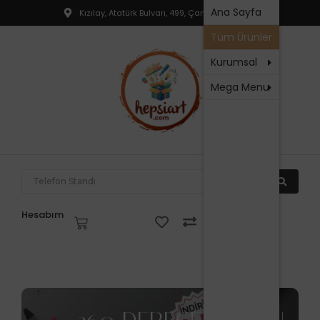
Hakkım
Ana Sayfa
Kızılay, Atatürk Bulvarı, 499, Çankaya, Ankara
T
SSS
Tüm Ürünler
R
İletişim
P
Kurumsal
Mega Menu
N
P
F
P
T
Hesabım
V