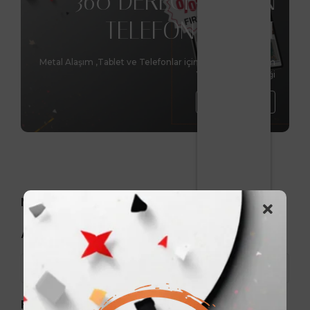
360 DERECE DÖNEN
TELEFON STANDI
Metal Alaşım ,Tablet ve Telefonlar için benzersiz tasarım
Yükseltme Özelliği
Hemen Al
Markalar
Arama
Fiyat aralığı