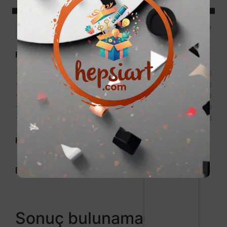
Price:
0₺
—
999₺
Filter
Puan
★
★
★
★
★
0
★
★
★
★
★
0
★
★
★
★
★
0
★
★
★
★
★
0
★
★
★
★
★
0
Kategori
Etiket
Sonuç bulunamadı