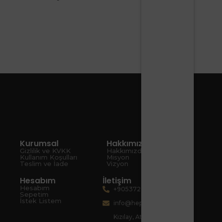
Kurumsal
Hakkımızda
Gizlilik ve KVKK
Hakkımızda
Kullanım Koşulları
Misyon
Teslim ve İade
Vizyon
Hesabım
İletişim
Hesabım
+905372080067
Sepetim
İstek Listem
info@hepsiart.com
Kızılay, Atatürk