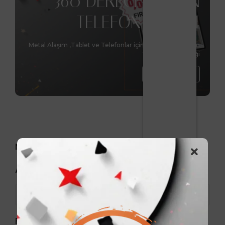
360 DERECE DÖNEN
TELEFON STANDI
Metal Alaşım ,Tablet ve Telefonlar için benzersiz tasarım
Yükseltme Özelliği
Hemen Al
Markalar
Arama
Fiyat aralığı