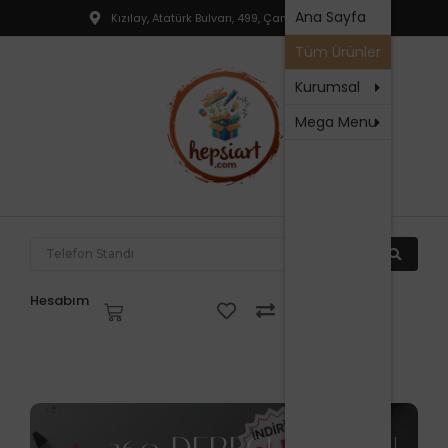
Hakkım
Ana Sayfa
Kızılay, Atatürk Bulvarı, 499, Çankaya, Ankara
T
SSS
Tüm Ürünler
R
İletişim
P
Kurumsal
Mega Menu
N
P
F
P
T
Hesabım
V