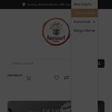
Hakkım
Ana Sayfa
Kızılay, Atatürk Bulvarı, 499, Çankaya, Ankara
T
SSS
Tüm Ürünler
R
İletişim
P
Kurumsal
Mega Menu
N
P
F
P
T
Hesabım
V