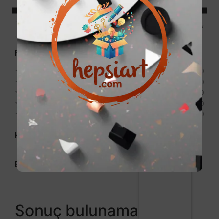
Price:
0₺
—
999₺
Filter
Puan
★
★
★
★
★
0
★
★
★
★
★
0
★
★
★
★
★
0
★
★
★
★
★
0
★
★
★
★
★
0
Kategori
Etiket
Sonuç bulunamadı