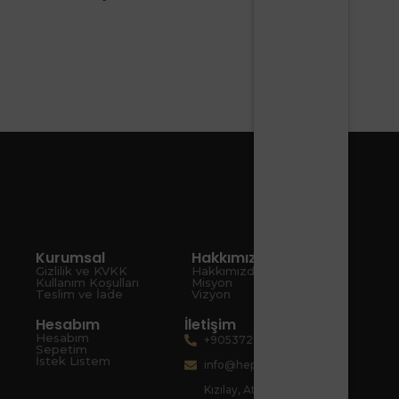
Kurumsal
Hakkımızda
Gizlilik ve KVKK
Hakkımızda
Kullanım Koşulları
Misyon
Teslim ve İade
Vizyon
Hesabım
İletişim
Hesabım
+905372080067
Sepetim
İstek Listem
info@hepsiart.com
Kızılay, Atatürk