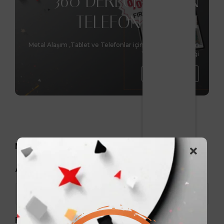
360 DERECE DÖNEN
TELEFON STANDI
Metal Alaşım ,Tablet ve Telefonlar için benzersiz tasarım
Yükseltme Özelliği
Hemen Al
Markalar
Arama
Fiyat aralığı