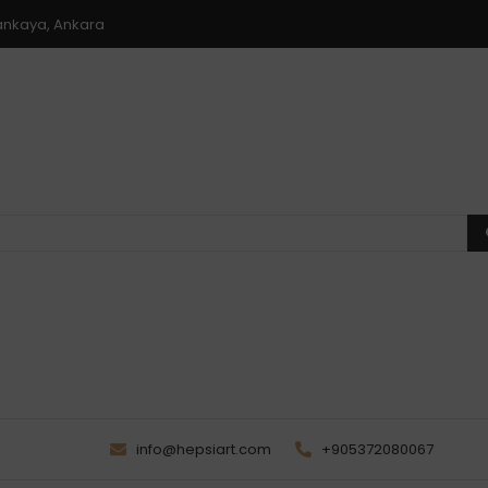
 Çankaya, Ankara
info@hepsiart.com
+905372080067