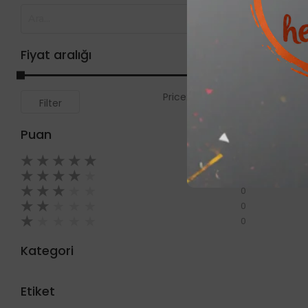
Fiyat aralığı
Price:
0₺
—
999₺
Filter
Puan
★
★
★
★
★
0
★
★
★
★
★
0
★
★
★
★
★
0
★
★
★
★
★
0
★
★
★
★
★
0
Kategori
Etiket