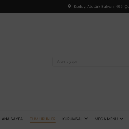
Kızılay, Atatürk Bulvarı, 499,
ANA SAYFA
TÜM ÜRÜNLER
KURUMSAL
MEGA MENU