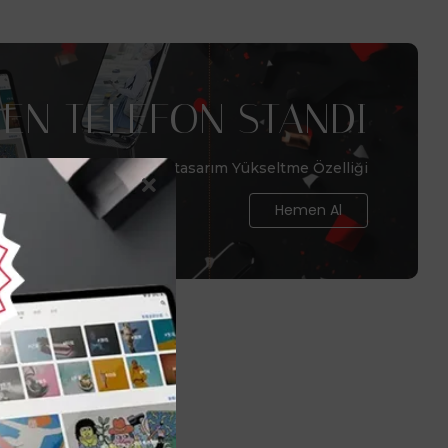
EN TELEFON STANDI
Telefonlar için benzersiz tasarım Yükseltme Özelliği
Hemen Al