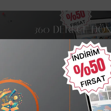
360 DERECE DÖN
Metal Alaşım ,Tablet ve 
ç bulunamadı