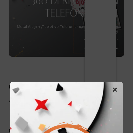
360 DERECE DÖNEN
TELEFON STANDI
Metal Alaşım ,Tablet ve Telefonlar için benzersiz tasarım
Yükseltme Özelliği
Hemen Al
Markalar
Arama
Fiyat aralığı