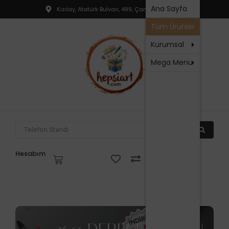
Hakkım
Ana Sayfa
Kızılay, Atatürk Bulvarı, 499, Çankaya, Ankara
T
SSS
Tüm Ürünler
R
İletişim
P
Kurumsal
Mega Menu
N
P
F
P
T
Hesabım
V