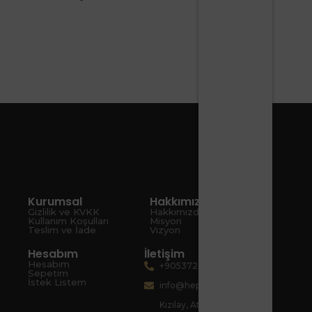
Kurumsal
Hakkımızda
Gizlilik ve KVKK
Hakkımızda
Kullanım Koşulları
Misyon
Teslim ve İade
Vizyon
Hesabım
İletişim
Hesabım
+905372080067
Sepetim
İstek Listem
info@hepsiart.com
Kızılay, Atatürk