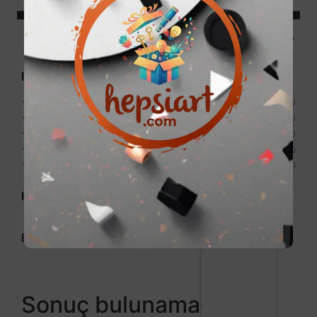
Price:
0₺
—
999₺
Filter
Puan
★
★
★
★
★
0
★
★
★
★
★
0
★
★
★
★
★
0
★
★
★
★
★
0
★
★
★
★
★
0
Kategori
Etiket
Sonuç bulunamadı