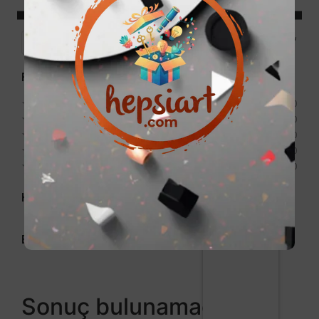
Price:
0₺
—
999₺
Filter
Puan
★
★
★
★
★
0
★
★
★
★
★
0
★
★
★
★
★
0
★
★
★
★
★
0
★
★
★
★
★
0
Kategori
Etiket
Sonuç bulunamadı