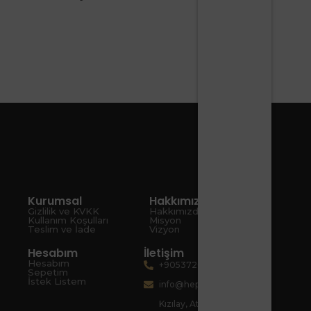
Kurumsal
Hakkımızda
Gizlilik ve KVKK
Hakkımızda
Kullanım Koşulları
Misyon
Teslim ve İade
Vizyon
Hesabım
İletişim
Hesabım
+905372080067
Sepetim
İstek Listem
info@hepsiart.com
Kızılay, Atatürk