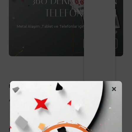
360 DERECE DÖNEN
TELEFON STANDI
Metal Alaşım ,Tablet ve Telefonlar için benzersiz tasarım
Yükseltme Özelliği
Hemen Al
Markalar
Arama
Fiyat aralığı