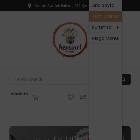
Hakkım
Ana Sayfa
Kızılay, Atatürk Bulvarı, 499, Çankaya, Ankara
T
SSS
Tüm Ürünler
R
İletişim
P
Kurumsal
Mega Menu
N
P
F
P
T
Hesabım
V