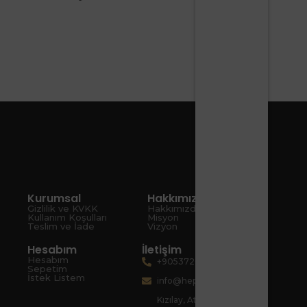
Kurumsal
Hakkımızda
Gizlilik ve KVKK
Hakkımızda
Kullanım Koşulları
Misyon
Teslim ve İade
Vizyon
Hesabım
İletişim
Hesabım
+905372080067
Sepetim
İstek Listem
info@hepsiart.com
Kızılay, Atatürk