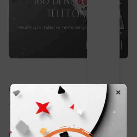
360 DERECE DÖNEN
TELEFON STANDI
Metal Alaşım ,Tablet ve Telefonlar için benzersiz tasarım
Yükseltme Özelliği
Hemen Al
Markalar
Arama
Fiyat aralığı