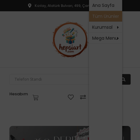
Hakkım
Ana Sayfa
Kızılay, Atatürk Bulvarı, 499, Çankaya, Ankara
T
SSS
Tüm Ürünler
R
İletişim
P
Kurumsal
Mega Menu
N
P
F
P
T
Hesabım
V