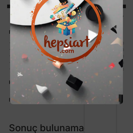
Price:
0₺
—
999₺
Filter
Puan
★
★
★
★
★
0
★
★
★
★
★
0
★
★
★
★
★
0
★
★
★
★
★
0
★
★
★
★
★
0
Kategori
Etiket
Sonuç bulunamadı